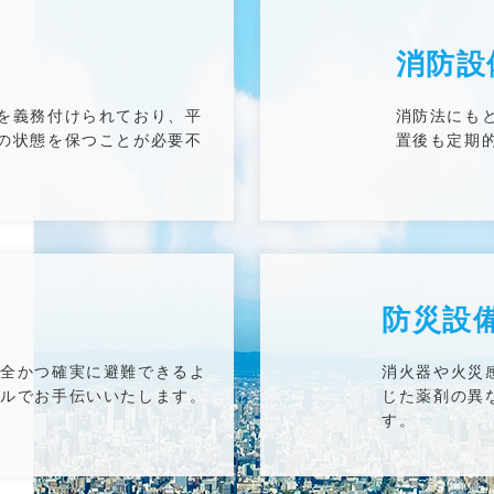
消防設
を義務付けられており、平
消防法にも
の状態を保つことが必要不
置後も定期
防災設
安全かつ確実に避難できるよ
消火器や火災
タルでお手伝いいたします。
じた薬剤の異
す。